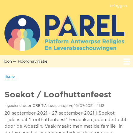
Overslaan
Inloggen
Gebruikersmenu
en
naar
de
inhoud
gaan
Toon — Hoofdnavigatie
Hoofdnavigatie
Home
OVER PAREL
PROJECTEN
AANBOD
CONTACT
NETWERK
KENNIS
KALENDER
Home
Kruimelpad
Soekot / Loofhuttenfeest
ORBIT Antwerpen
Ingediend door
op
vr, 16/07/2021 - 11:12
20 september 2021 - 27 september 2021 | Soekot
Tijdens dit ‘Loofhuttenfeest’ herdenken joden de tocht
door de woestijn. Vaak maakt men met de familie in
de tuin een hut waarin men tijdens deze periode