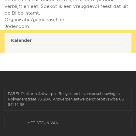
verblijft en eet. Soekot is een vreugdevol feest dat uit
de Bijbel stamt.
Organisatie/gemeenschap
Jodendom
Kalender
PAREL Platform Antwerpse Religies en Levensbeschouwingen
Rolwagenstraat 73 2018 Antwerpen antwerpen@orbitvzw.be 03
541 14 98
MET STEUN VAN